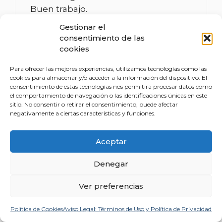
Buen trabajo.
Gestionar el
Alex Castro
consentimiento de las
cookies
Responder
Para ofrecer las mejores experiencias, utilizamos tecnologías como las
cookies para almacenar y/o acceder a la información del dispositivo. El
consentimiento de estas tecnologías nos permitirá procesar datos como
el comportamiento de navegación o las identificaciones únicas en este
sitio. No consentir o retirar el consentimiento, puede afectar
negativamente a ciertas características y funciones.
María
06/02/2020 a las 11:33 AM
Aceptar
Denegar
Una verdad como un templo,
durante cinco años viví una situación
Ver preferencias
en la empresa, donde el producto y
los trabajadores era el ideal, pero no
Política de Cookies
Aviso Legal: Términos de Uso y Política de Privacidad
funcionaba, porque no analizaban,