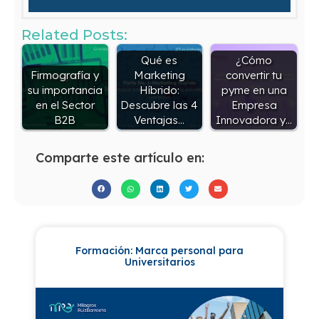
Related Posts:
Qué es
¿Cómo
Firmografía y
Marketing
convertir tu
su importancia
Híbrido:
pyme en una
en el Sector
Descubre las 4
Empresa
B2B
Ventajas…
Innovadora y…
Comparte este artículo en:
Formación: Marca personal para
Universitarios