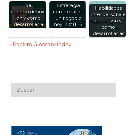
de
Estrategia
Habilidades
negocio,definici
comercial de
interpersonale
ón y como
un negocio
s: qué son y
desarrollarla
hoy: 7 #TIPS
cómo
desarrollarlas
« Back to Glossary Index