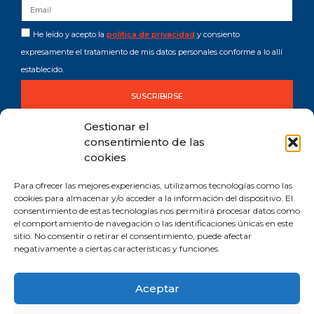
He leído y acepto la
política de privacidad
y consiento
expresamente el tratamiento de mis datos personales conforme a lo allí
establecido.
SUSCRIBIRSE
Gestionar el
consentimiento de las
cookies
Para ofrecer las mejores experiencias, utilizamos tecnologías como las
cookies para almacenar y/o acceder a la información del dispositivo. El
consentimiento de estas tecnologías nos permitirá procesar datos como
Comprometida con los Objetivos de Desarrollo Sostenible (ODS). Reduzco la
el comportamiento de navegación o las identificaciones únicas en este
huella de CO2 emitida por mis canales digitales.
sitio. No consentir o retirar el consentimiento, puede afectar
negativamente a ciertas características y funciones.
Aceptar
Aviso legal y privacidad
Política de cookies