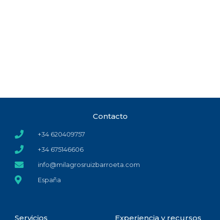
Contacto
+34 620409757
+34 675146606
info@milagrosruizbarroeta.com
España
Servicios
Experiencia y recursos