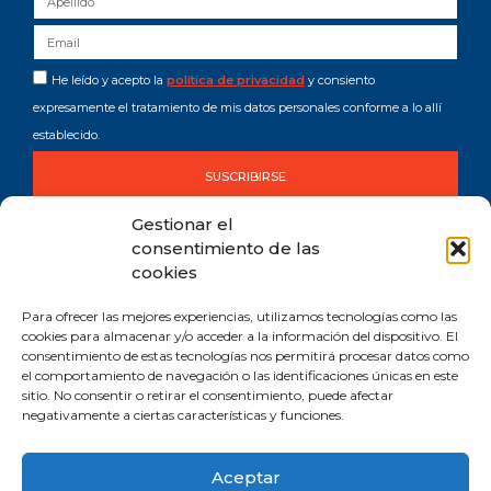
He leído y acepto la
política de privacidad
y consiento
expresamente el tratamiento de mis datos personales conforme a lo allí
establecido.
SUSCRIBIRSE
Gestionar el
consentimiento de las
cookies
Para ofrecer las mejores experiencias, utilizamos tecnologías como las
cookies para almacenar y/o acceder a la información del dispositivo. El
consentimiento de estas tecnologías nos permitirá procesar datos como
Comprometida con los Objetivos de Desarrollo Sostenible (ODS). Reduzco la
el comportamiento de navegación o las identificaciones únicas en este
huella de CO2 emitida por mis canales digitales.
sitio. No consentir o retirar el consentimiento, puede afectar
negativamente a ciertas características y funciones.
Aceptar
Aviso legal y privacidad