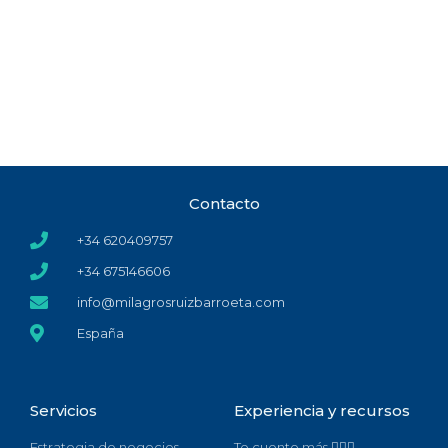
Contacto
+34 620409757
+34 675146606
info@milagrosruizbarroeta.com
España
Servicios
Experiencia y recursos
Estrategia de negocios
Te cuento más 🙋🏻‍♀️