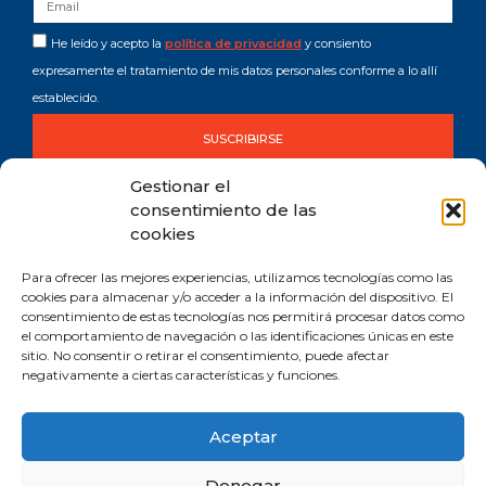
He leído y acepto la
política de privacidad
y consiento
expresamente el tratamiento de mis datos personales conforme a lo allí
establecido.
SUSCRIBIRSE
Gestionar el
consentimiento de las
cookies
Para ofrecer las mejores experiencias, utilizamos tecnologías como las
cookies para almacenar y/o acceder a la información del dispositivo. El
consentimiento de estas tecnologías nos permitirá procesar datos como
Comprometida con los Objetivos de Desarrollo Sostenible (ODS). Reduzco la
el comportamiento de navegación o las identificaciones únicas en este
huella de CO2 emitida por mis canales digitales.
sitio. No consentir o retirar el consentimiento, puede afectar
negativamente a ciertas características y funciones.
Aceptar
Aviso legal y privacidad
Política de cookies
Denegar