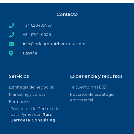
Contacto
+34 620409757
+34 675146606
info@milagrosruizbarroeta.com
España
Servicios
Experiencia y recursos
Estrategia de negocios
Te cuento más 🙋🏻‍♀️
Marketing y ventas
Recursos de estrategia
empresarial
Formación
Proyectos de Consultoría
para Pymes con
Ruiz
Barroeta Consulting