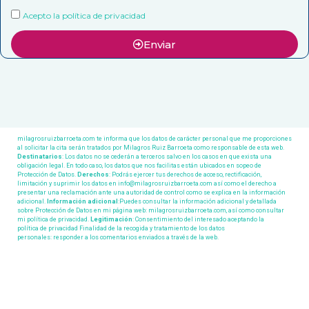
+
Acepto la política de privacidad
9
1
Enviar
milagrosruizbarroeta.com te informa que los datos de carácter personal que me proporciones
al solicitar la cita serán tratados por Milagros Ruiz Barroeta como responsable de esta web.
Destinatarios
: Los datos no se cederán a terceros salvo en los casos en que exista una
obligación legal. En todo caso, los datos que nos facilitas están ubicados en sopeo de
Protección de Datos.
Derechos
: Podrás ejercer tus derechos de acceso, rectificación,
limitación y suprimir los datos en info@milagrosruizbarroeta.com así como el derecho a
presentar una reclamación ante una autoridad de control como se explica en la información
adicional.
Información adicional
:Puedes consultar la información adicional y detallada
sobre Protección de Datos en mi página web: milagrosruizbarroeta.com, así como consultar
mi política de privacidad.
Legitimación
: Consentimiento del interesado aceptando la
política de privacidad Finalidad de la recogida y tratamiento de los datos
personales: responder a los comentarios enviados a través de la web.