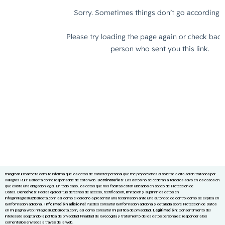
milagrosruizbarroeta.com te informa que los datos de carácter personal que me proporciones al solicitar la cita serán tratados por
Milagros Ruiz Barroeta como responsable de esta web.
Destinatarios
: Los datos no se cederán a terceros salvo en los casos en
que exista una obligación legal. En todo caso, los datos que nos facilitas están ubicados en sopeo de Protección de
Datos.
Derechos
: Podrás ejercer tus derechos de acceso, rectificación, limitación y suprimir los datos en
info@milagrosruizbarroeta.com así como el derecho a presentar una reclamación ante una autoridad de control como se explica en
la información adicional.
Información adicional
:Puedes consultar la información adicional y detallada sobre Protección de Datos
en mi página web: milagrosruizbarroeta.com, así como consultar mi política de privacidad.
Legitimación
: Consentimiento del
interesado aceptando la política de privacidad Finalidad de la recogida y tratamiento de los datos personales: responder a los
comentarios enviados a través de la web.