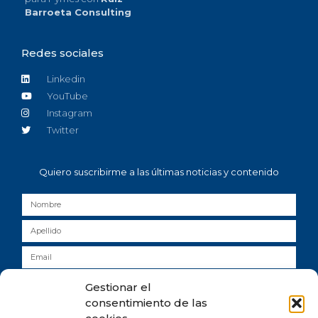
Barroeta Consulting
Redes sociales
Linkedin
YouTube
Instagram
Twitter
Quiero suscribirme a las últimas noticias y contenido
He leído y acepto la
política de privacidad
y consiento
Gestionar el
expresamente el tratamiento de mis datos personales conforme a lo allí
consentimiento de las
establecido.