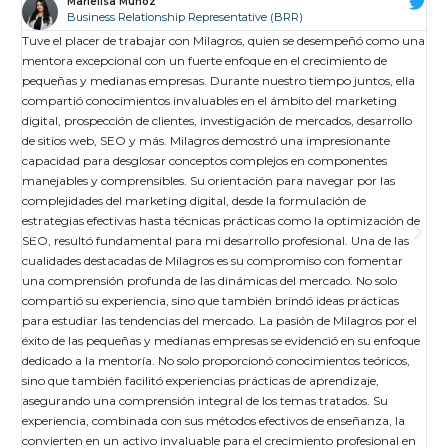
Marielisa Muñoz
Business Relationship Representative (BRR)
Tuve el placer de trabajar con Milagros, quien se desempeñó como una
I
mentora excepcional con un fuerte enfoque en el crecimiento de
d
gh
pequeñas y medianas empresas. Durante nuestro tiempo juntos, ella
w
compartió conocimientos invaluables en el ámbito del marketing
l
digital, prospección de clientes, investigación de mercados, desarrollo
f
de sitios web, SEO y más. Milagros demostró una impresionante
q
capacidad para desglosar conceptos complejos en componentes
l
manejables y comprensibles. Su orientación para navegar por las
w
complejidades del marketing digital, desde la formulación de
estrategias efectivas hasta técnicas prácticas como la optimización de
SEO, resultó fundamental para mi desarrollo profesional. Una de las
cualidades destacadas de Milagros es su compromiso con fomentar
una comprensión profunda de las dinámicas del mercado. No solo
compartió su experiencia, sino que también brindó ideas prácticas
para estudiar las tendencias del mercado. La pasión de Milagros por el
éxito de las pequeñas y medianas empresas se evidenció en su enfoque
dedicado a la mentoría. No solo proporcionó conocimientos teóricos,
sino que también facilitó experiencias prácticas de aprendizaje,
asegurando una comprensión integral de los temas tratados. Su
experiencia, combinada con sus métodos efectivos de enseñanza, la
convierten en un activo invaluable para el crecimiento profesional en