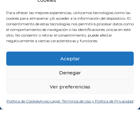
cookies
SUSCRIBIRSE
Para ofrecer las mejores experiencias, utilizamos tecnologías como las
cookies para almacenar y/o acceder a la información del dispositivo. El
consentimiento de estas tecnologías nos permitirá procesar datos como
el comportamiento de navegación o las identificaciones únicas en este
sitio. No consentir o retirar el consentimiento, puede afectar
negativamente a ciertas características y funciones.
Aceptar
Comprometida con los Objetivos de Desarrollo Sostenible (ODS). Reduzco la
huella de CO2 emitida por mis canales digitales.
Denegar
Ver preferencias
Aviso legal y privacidad
Política de Cookies
Aviso Legal: Términos de Uso y Política de Privacidad
Política de cookies
Manifiesto personal y profesional de la Inteligencia Artificial
2019 © Todos los derechos reservados | Milagros Ruiz
Barroeta |