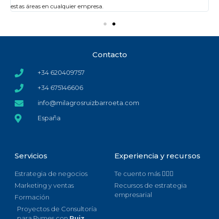
estas áreas en cualquier empresa.
Contacto
+34 620409757
+34 675146606
info@milagrosruizbarroeta.com
España
Servicios
Experiencia y recursos
Estrategia de negocios
Te cuento más 🙋🏻‍♀️
Marketing y ventas
Recursos de estrategia
empresarial
Formación
Proyectos de Consultoría
para Pymes con
Ruiz