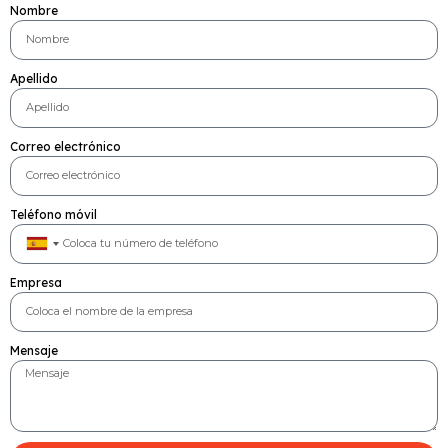
Nombre
Apellido
Correo electrónico
Teléfono móvil
S
p
Empresa
a
i
n
Mensaje
+
3
4