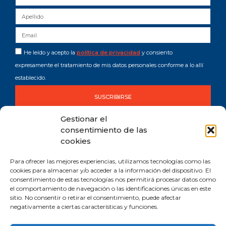
He leído y acepto la
política de privacidad
y consiento
expresamente el tratamiento de mis datos personales conforme a lo allí
establecido.
SUSCRIBIRSE
Gestionar el
consentimiento de las
cookies
Para ofrecer las mejores experiencias, utilizamos tecnologías como las
cookies para almacenar y/o acceder a la información del dispositivo. El
consentimiento de estas tecnologías nos permitirá procesar datos como
Comprometida con los Objetivos de Desarrollo Sostenible (ODS). Reduzco la
el comportamiento de navegación o las identificaciones únicas en este
huella de CO2 emitida por mis canales digitales.
sitio. No consentir o retirar el consentimiento, puede afectar
negativamente a ciertas características y funciones.