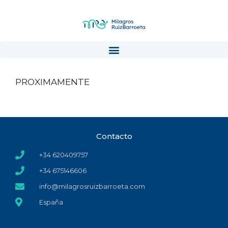
PROXIMAMENTE
Contacto
+34 620409757
+34 675146606
info@milagrosruizbarroeta.com
España