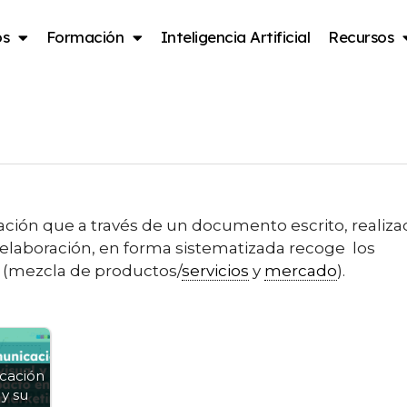
os
Formación
Inteligencia Artificial
Recursos
g
cación que a través de un documento escrito, realiz
 elaboración, en forma sistematizada recoge los
x (mezcla de productos/
servicios
y
mercado
).
cación
 y su