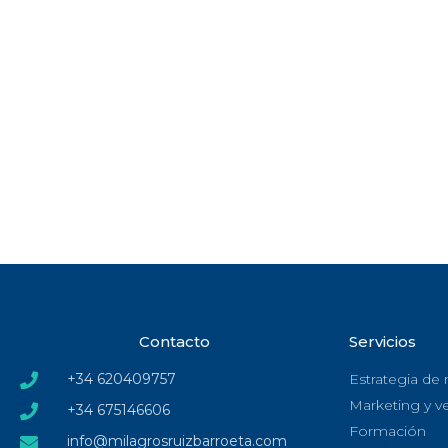
Contacto
Servicios
+34 620409757
Estrategia de
Marketing y v
+34 675146606
Formación
info@milagrosruizbarroeta.com