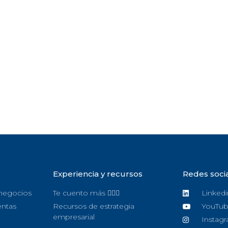
Experiencia y recursos
Redes soci
 negocios
Te cuento más 🙋🏻‍♀️
Linkedi
entas
Recursos de estrategia
YouTu
empresarial
Instag