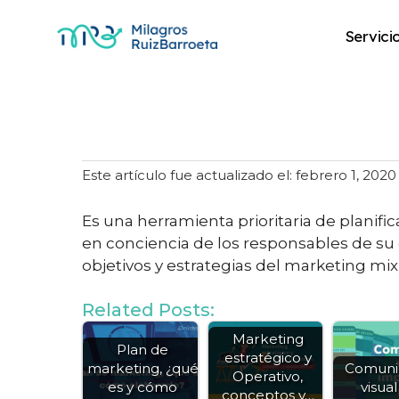
Servici
Plan de Marketin
Este artículo fue actualizado el: febrero 1, 2020
Es una herramienta prioritaria de planifi
en conciencia de los responsables de su
objetivos y estrategias del marketing mi
Related Posts:
Marketing
Plan de
estratégico y
marketing, ¿qué
Comuni
Operativo,
es y cómo
visual
conceptos y…