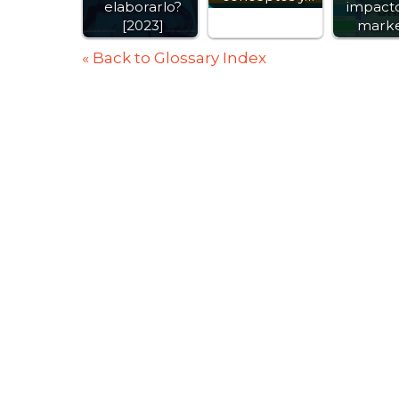
elaborarlo?
impacto
[2023]
marke
« Back to Glossary Index