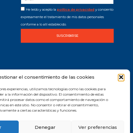
He leído y acepto la
política de privacidad
y consiento
expresamente el tratamiento de mis datos personales
conforme a lo allí establecido.
SUSCRIBIRSE
estionar el consentimiento de las cookies
ores experiencias, utilizamos tecnologías como las cookies para
r a la información del dispositivo. El consentimiento de estas
rmitirá procesar datos como el comportamiento de navegación o
únicas en este sitio. No consentir o retirar el consentimiento,
vamente a ciertas características y funciones.
r
Denegar
Ver preferencias
2019 © Todos los derechos reservados |