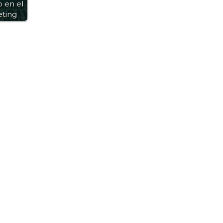
 en el
ting