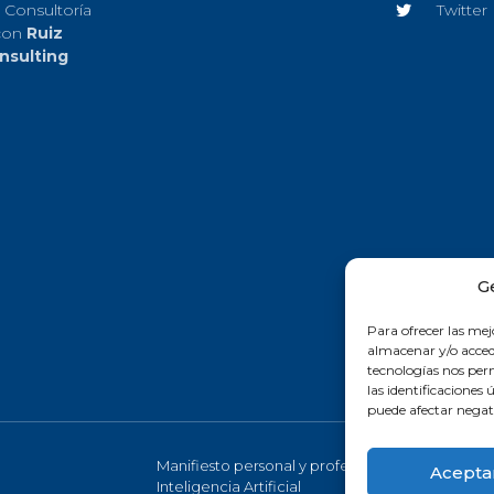
 Consultoría
Twitter
con
Ruiz
nsulting
G
Para ofrecer las mej
almacenar y/o accede
tecnologías nos pe
las identificaciones 
puede afectar negati
Manifiesto personal y profesional de la
Acepta
Inteligencia Artificial