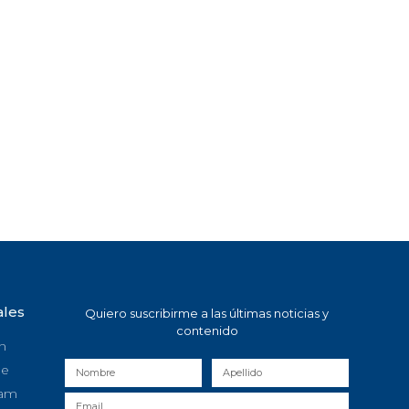
ales
Quiero suscribirme a las últimas noticias y
contenido
n
be
ram