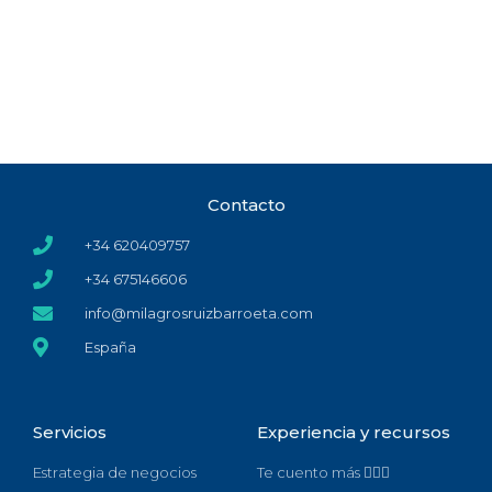
Contacto
+34 620409757
+34 675146606
info@milagrosruizbarroeta.com
España
Servicios
Experiencia y recursos
Estrategia de negocios
Te cuento más 🙋🏻‍♀️