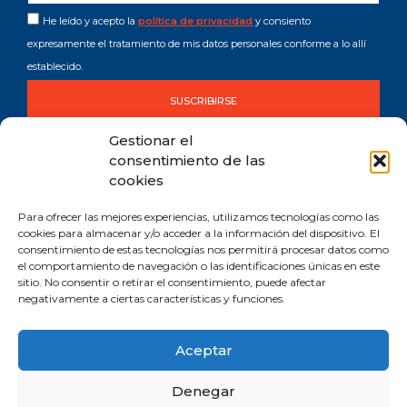
He leído y acepto la
política de privacidad
y consiento
expresamente el tratamiento de mis datos personales conforme a lo allí
establecido.
SUSCRIBIRSE
Gestionar el
consentimiento de las
cookies
Para ofrecer las mejores experiencias, utilizamos tecnologías como las
cookies para almacenar y/o acceder a la información del dispositivo. El
consentimiento de estas tecnologías nos permitirá procesar datos como
Comprometida con los Objetivos de Desarrollo Sostenible (ODS). Reduzco la
el comportamiento de navegación o las identificaciones únicas en este
huella de CO2 emitida por mis canales digitales.
sitio. No consentir o retirar el consentimiento, puede afectar
negativamente a ciertas características y funciones.
Aceptar
Aviso legal y privacidad
Política de cookies
Denegar
Manifiesto personal y profesional de la Inteligencia Artificial