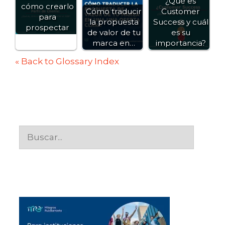
¿Qué es
cómo crearlo
Cómo traducir
Customer
para
la propuesta
Success y cuál
prospectar
de valor de tu
es su
marca en…
importancia?
« Back to Glossary Index