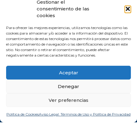
Gestionar el
consentimiento de las
cookies
He leído y acepto la
política de privacidad
y consiento
Para ofrecer las mejores experiencias, utilizamos tecnologías como las
expresamente el tratamiento de mis datos personales conforme a lo allí
cookies para almacenar y/o acceder a la información del dispositivo. El
establecido.
consentimiento de estas tecnologías nos permitirá procesar datos como
el comportamiento de navegación o las identificaciones únicas en este
SUSCRIBIRSE
sitio. No consentir o retirar el consentimiento, puede afectar
negativamente a ciertas características y funciones.
Aceptar
Denegar
Ver preferencias
Comprometida con los Objetivos de Desarrollo Sostenible (ODS). Reduzco la
huella de CO2 emitida por mis canales digitales.
Política de Cookies
Aviso Legal: Términos de Uso y Política de Privacidad
Aviso legal y privacidad