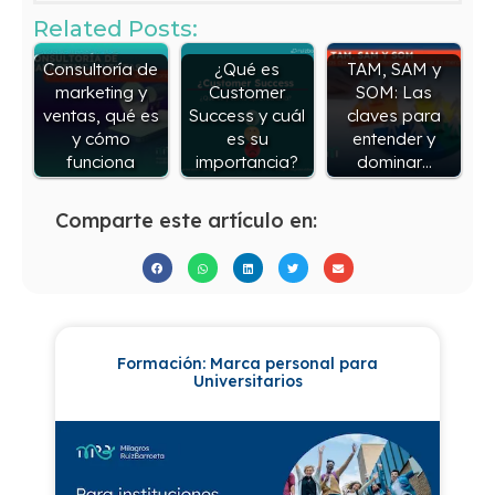
Related Posts:
Consultoría de
¿Qué es
TAM, SAM y
marketing y
Customer
SOM: Las
ventas, qué es
Success y cuál
claves para
y cómo
es su
entender y
funciona
importancia?
dominar…
Comparte este artículo en:
Formación: Marca personal para
Universitarios