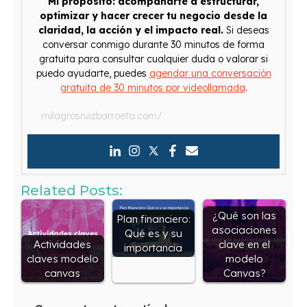
Mi propósito: acompañarte a estructurar,
optimizar y hacer crecer tu negocio desde la
claridad, la acción y el impacto real.
Si deseas
conversar conmigo durante 30 minutos de forma
gratuita para consultar cualquier duda o valorar si
puedo ayudarte, puedes
agendar una conversación
gratuita de 30 minutos por videollamada
.
milagrosruizbarroeta.com/
Related Posts:
¿Qué son las
Plan financiero:
asociaciones
Qué es y su
Actividades
clave en el
importancia
claves modelo
modelo
canvas
Canvas?