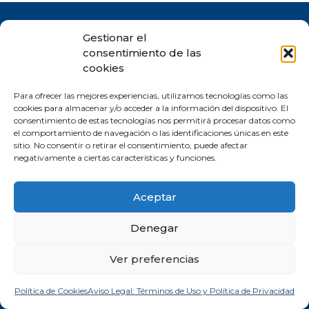
Contacto
Gestionar el
consentimiento de las
+34 620409757
cookies
+34 675146606
info@milagrosruizbarroeta.com
Para ofrecer las mejores experiencias, utilizamos tecnologías como las
cookies para almacenar y/o acceder a la información del dispositivo. El
España
consentimiento de estas tecnologías nos permitirá procesar datos como
el comportamiento de navegación o las identificaciones únicas en este
sitio. No consentir o retirar el consentimiento, puede afectar
negativamente a ciertas características y funciones.
Servicios
Experiencia y recursos
Aceptar
Estrategia de negocios
Te cuento más 🙋🏻‍♀️
Marketing y ventas
Recursos de estrategia
empresarial
Denegar
Formación
Proyectos de Consultoría
Ver preferencias
para Pymes con
Ruiz
Barroeta Consulting
Política de Cookies
Aviso Legal: Términos de Uso y Política de Privacidad