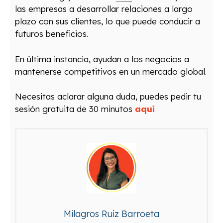
las
em
pres
as
a
des
ar
roll
ar
rel
acion
es
a
larg
o
pl
azo
con
sus
client
es
,
lo
que
p
ued
e
conduc
ir
a
fut
uro
s
benefic
ios
.
En
ú
lt
ima
inst
anc
ia
,
ay
ud
an
a
los
neg
oci
os
a
mant
ener
se
compet
it
iv
os
en
un
merc
ado
global
.
Necesitas aclarar alguna duda, puedes pedir tu
sesión gratuita de 30 minutos
aquí
Milagros Ruiz Barroeta