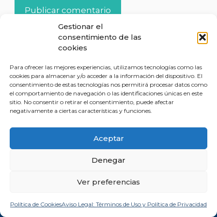
Gestionar el
consentimiento de las
cookies
Para ofrecer las mejores experiencias, utilizamos tecnologías como las
cookies para almacenar y/o acceder a la información del dispositivo. El
consentimiento de estas tecnologías nos permitirá procesar datos como
el comportamiento de navegación o las identificaciones únicas en este
Contacto
sitio. No consentir o retirar el consentimiento, puede afectar
negativamente a ciertas características y funciones.
+34 620409757
+34 675146606
Aceptar
info@milagrosruizbarroeta.com
Denegar
España
Ver preferencias
Servicios
Experiencia y recursos
Política de Cookies
Aviso Legal: Términos de Uso y Política de Privacidad