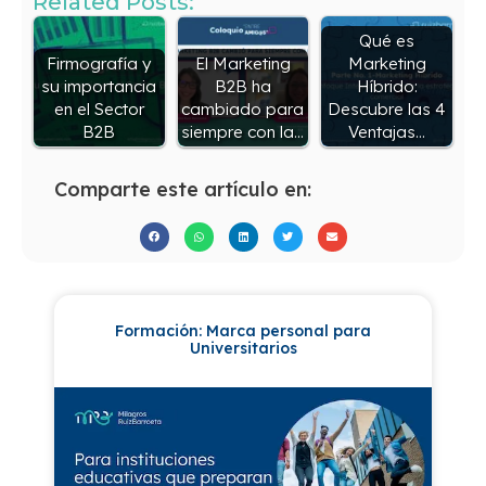
Related Posts:
Qué es
Firmografía y
El Marketing
Marketing
su importancia
B2B ha
Híbrido:
en el Sector
cambiado para
Descubre las 4
B2B
siempre con la…
Ventajas…
Comparte este artículo en:
Formación: Marca personal para
Universitarios