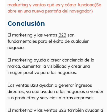
marketing y ventas qué es y cómo funciona
(Se
abre en una nueva pestaña del navegador)
Conclusión
El
marketing
y
las
vent
as
B2B
son
fundament
ales
para
el
é
x
ito
de
c
ual
qu
ier
neg
oc
io
.
El
marketing
ay
uda
a
cre
ar
con
ci
encia
de
la
mar
ca
,
a
ument
ar
la
vis
ib
il
idad
y
cre
ar
un
a
imag
en
posit
iva
para
los
neg
oci
os
.
Las
vent
as
B2B
ay
ud
an
a
gener
ar
ing
res
os
direct
os
,
ya
que
ay
ud
an
a
los
neg
oci
os
a
v
ender
sus
product
os
y
servic
ios
a
o
tr
as
em
pres
as
.
El
marketing
y
las
vent
as
B2B
t
amb
i
én
ay
ud
an
a