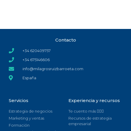
Contacto
+34 620409757
+34 675146606
info@milagrosruizbarroeta.com
España
Servicios
Experiencia y recursos
Estrategia de negocios
Te cuento más 🙋🏻‍♀️
Marketing y ventas
Recursos de estrategia
empresarial
Formación