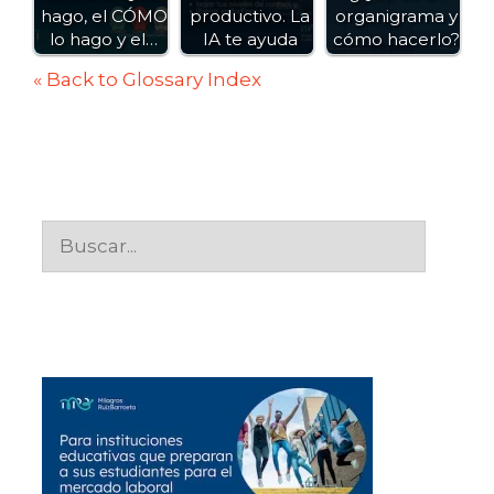
hago, el CÓMO
productivo. La
organigrama y
lo hago y el…
IA te ayuda
cómo hacerlo?
« Back to Glossary Index