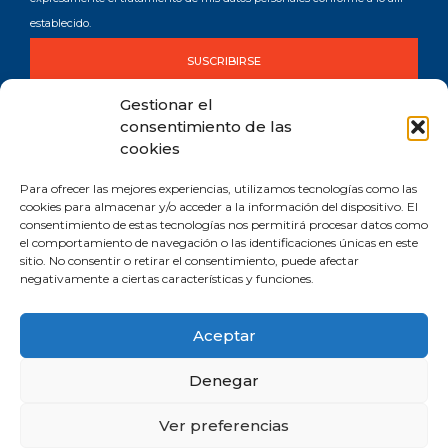
establecido.
SUSCRIBIRSE
Gestionar el
consentimiento de las
cookies
Para ofrecer las mejores experiencias, utilizamos tecnologías como las
cookies para almacenar y/o acceder a la información del dispositivo. El
consentimiento de estas tecnologías nos permitirá procesar datos como
Comprometida con los Objetivos de Desarrollo Sostenible (ODS). Reduzco la
el comportamiento de navegación o las identificaciones únicas en este
huella de CO2 emitida por mis canales digitales.
sitio. No consentir o retirar el consentimiento, puede afectar
negativamente a ciertas características y funciones.
Aceptar
Aviso legal y privacidad
Política de cookies
Denegar
Manifiesto personal y profesional de la Inteligencia Artificial
Ver preferencias
2019 © Todos los derechos reservados | Milagros Ruiz