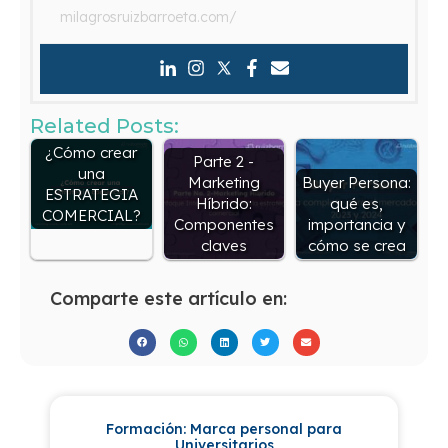
milagrosruizbarroeta.com/
Related Posts:
¿Cómo crear
Parte 2 -
una
Marketing
Buyer Persona:
ESTRATEGIA
Híbrido:
qué es,
COMERCIAL?
Componentes
importancia y
claves
cómo se crea
Comparte este artículo en:
Formación: Marca personal para
Universitarios