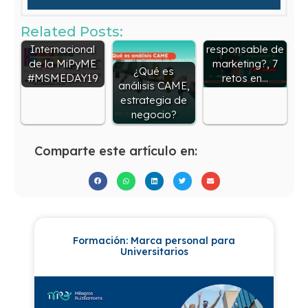
Related Posts:
Día
¿Qué hace un
Internacional
responsable de
de la MiPyME
marketing?, 7
¿Qué es
#MSMEDAY19
retos en…
análisis CAME,
estrategia de
negocio?
Comparte este artículo en:
Formación: Marca personal para
Universitarios