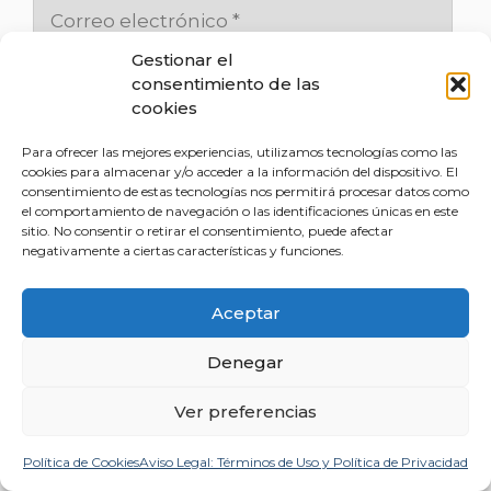
Gestionar el
consentimiento de las
cookies
Guarda mi nombre, correo electrónico y
Para ofrecer las mejores experiencias, utilizamos tecnologías como las
web en este navegador para la próxima
cookies para almacenar y/o acceder a la información del dispositivo. El
vez que comente.
consentimiento de estas tecnologías nos permitirá procesar datos como
el comportamiento de navegación o las identificaciones únicas en este
sitio. No consentir o retirar el consentimiento, puede afectar
Responsable
: Milagros Ruiz Barroeta. Finalidad: Gestión de los comentarios
negativamente a ciertas características y funciones.
de las publicaciones.
Legitimación
: Consentimiento del
interesado.Destinatarios: Los datos no se cederán a terceros salvo en los casos
Aceptar
en que exista una obligación legal. Los boletines electrónicos o newsletter
están gestionados por entidades cuya sede y servidores se encuentran dentro
del territorio de la UE o gestionados por entidades acogidas al acuerdo EU-US
Denegar
Privacy Shield.
Derechos
: Acceder, rectificar y suprimir los datos, así como
otros derechos, como se explica en la información adicional. Si no facilitas los
Ver preferencias
datos solicitados como obligatorios, puede dar como resultado no poder
cumplir con la finalidad para los que se solicitan.
Política de Cookies
Aviso Legal: Términos de Uso y Política de Privacidad
He leído y acepto la
Política de privacidad