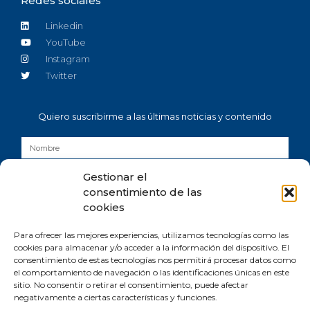
Redes sociales
Linkedin
YouTube
Instagram
Twitter
Quiero suscribirme a las últimas noticias y contenido
Gestionar el
consentimiento de las
cookies
He leído y acepto la
política de privacidad
y consiento
Para ofrecer las mejores experiencias, utilizamos tecnologías como las
expresamente el tratamiento de mis datos personales conforme a lo allí
cookies para almacenar y/o acceder a la información del dispositivo. El
establecido.
consentimiento de estas tecnologías nos permitirá procesar datos como
el comportamiento de navegación o las identificaciones únicas en este
SUSCRIBIRSE
sitio. No consentir o retirar el consentimiento, puede afectar
negativamente a ciertas características y funciones.