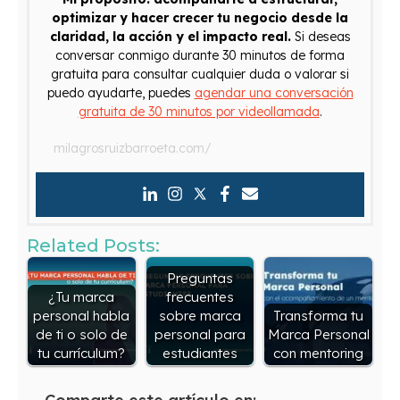
optimizar y hacer crecer tu negocio desde la
claridad, la acción y el impacto real.
Si deseas
conversar conmigo durante 30 minutos de forma
gratuita para consultar cualquier duda o valorar si
puedo ayudarte, puedes
agendar una conversación
gratuita de 30 minutos por videollamada
.
milagrosruizbarroeta.com/
Related Posts:
Preguntas
¿Tu marca
frecuentes
personal habla
sobre marca
Transforma tu
de ti o solo de
personal para
Marca Personal
tu currículum?
estudiantes
con mentoring