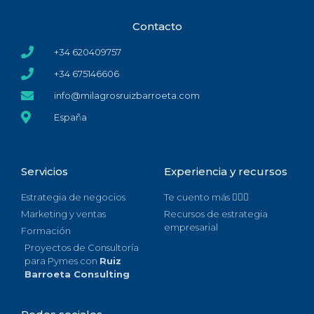
Contacto
+34 620409757
+34 675146606
info@milagrosruizbarroeta.com
España
Servicios
Experiencia y recursos
Estrategia de negocios
Te cuento más 🙋🏻‍♀️
Marketing y ventas
Recursos de estrategia
empresarial
Formación
Proyectos de Consultoría
para Pymes con
Ruiz
Barroeta Consulting