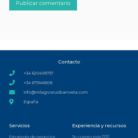
Contacto
+34 620409757
+34 675146606
info@milagrosruizbarroeta.com
España
Servicios
Experiencia y recursos
Estrategia de negocios
Te cuento más 🙋🏻‍♀️