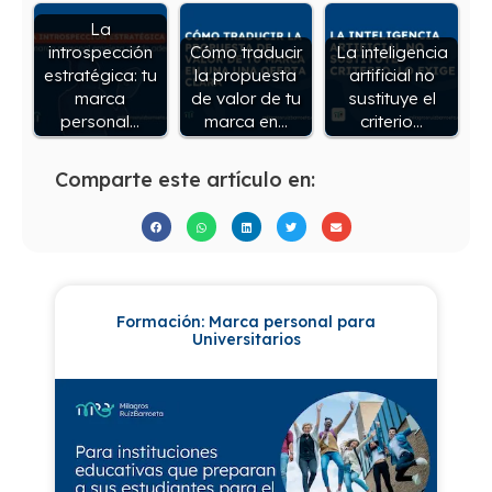
La
introspección
Cómo traducir
La inteligencia
estratégica: tu
la propuesta
artificial no
marca
de valor de tu
sustituye el
personal…
marca en…
criterio…
Comparte este artículo en:
Formación: Marca personal para
Universitarios