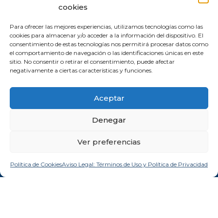
cookies
He leído y acepto la
política de privacidad
y consiento
Para ofrecer las mejores experiencias, utilizamos tecnologías como las
expresamente el tratamiento de mis datos personales conforme a lo allí
cookies para almacenar y/o acceder a la información del dispositivo. El
establecido.
consentimiento de estas tecnologías nos permitirá procesar datos como
el comportamiento de navegación o las identificaciones únicas en este
SUSCRIBIRSE
sitio. No consentir o retirar el consentimiento, puede afectar
negativamente a ciertas características y funciones.
Aceptar
Denegar
Ver preferencias
Comprometida con los Objetivos de Desarrollo Sostenible (ODS). Reduzco la
huella de CO2 emitida por mis canales digitales.
Política de Cookies
Aviso Legal: Términos de Uso y Política de Privacidad
Aviso legal y privacidad
Política de cookies
Manifiesto personal y profesional de la Inteligencia Artificial