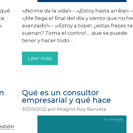
 ¿qué
«¡No me da la vida!» – «¡Estoy hasta arriba!» –
te
«¡Me llega el final del día y siento que no he
u
avanzado!» – ¡»Estoy a tope!, ¿estas frases te
suenan? Toma el control ….que se puede
tener y hacer todo …
Leer más
ón
Qué es un consultor
empresarial y qué hace
30/09/2022
por
Milagros Ruiz Barroeta
estión