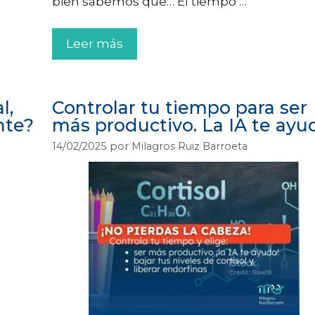
bien sabemos que… El tiempo …
Leer más
l,
Controlar tu tiempo para ser
nte?
más productivo. La IA te ayu
14/02/2025
por
Milagros Ruiz Barroeta