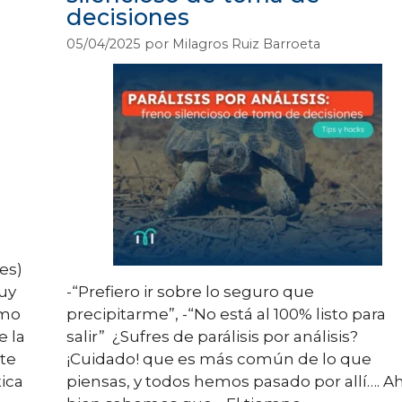
decisiones
05/04/2025
por
Milagros Ruiz Barroeta
es)
uy
-“Prefiero ir sobre lo seguro que
ómo
precipitarme”, -“No está al 100% listo para
e la
salir” ¿Sufres de parálisis por análisis?
te
¡Cuidado! que es más común de lo que
ica
piensas, y todos hemos pasado por allí…. A