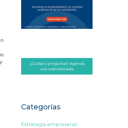
ón
io.
y
¿Dudas o preguntas? Agenda
una videollamada
Categorías
Estrategia empresarial