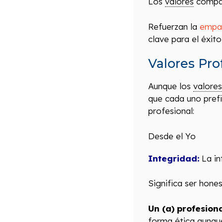
Los
valores
compart
Refuerzan la
empa
clave para el éxito
Valores Pr
Aunque los
valores
que cada uno prefi
profesional:
Desde el Yo
Integridad:
La in
Significa ser hone
Un (a) profesion
forma ética aunque