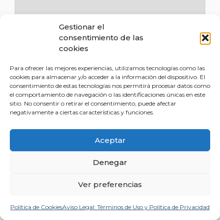
Gestionar el
consentimiento de las
cookies
Para ofrecer las mejores experiencias, utilizamos tecnologías como las
cookies para almacenar y/o acceder a la información del dispositivo. El
consentimiento de estas tecnologías nos permitirá procesar datos como
el comportamiento de navegación o las identificaciones únicas en este
sitio. No consentir o retirar el consentimiento, puede afectar
negativamente a ciertas características y funciones.
Guarda mi nombre, correo electrónico y
Aceptar
web en este navegador para la próxima
vez que comente.
Denegar
Responsable
: Milagros Ruiz Barroeta. Finalidad: Gestión de los comentarios
Ver preferencias
de las publicaciones.
Legitimación
: Consentimiento del
interesado.Destinatarios: Los datos no se cederán a terceros salvo en los casos
Política de Cookies
Aviso Legal: Términos de Uso y Política de Privacidad
en que exista una obligación legal. Los boletines electrónicos o newsletter