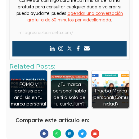
conversar conmigo durante 30 minutos de forma
gratuita para consultar cualquier duda o valorar si
puedo ayudarte, puedes
agendar una conversación
gratuita de 30 minutos por videollamada
.
milagrosruizbarroeta.com/
Related Posts:
FOMO y
¿Tu marca
parálisis por
personal habla
Prueba Marca
análisis en tu
de ti o solo de
personal(Comu
marca personal
tu currículum?
nidad)
Comparte este artículo en: