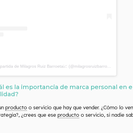
Una publicación compartida de Milagros Ruiz Barroeta📈 (@milagrosruizbarroeta)
l es la importancia de marca personal en el
lidad?
 un
producto
o servicio que hay que vender. ¿Cómo lo ven
trategia?, ¿crees que ese
producto
o servicio, si nadie sa