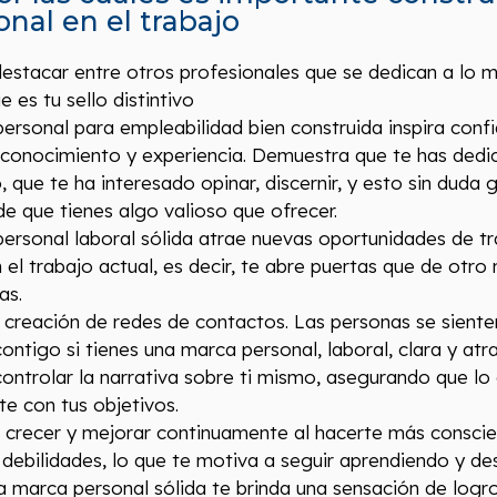
nal en el trabajo
estacar entre otros profesionales que se dedican a lo m
 es tu sello distintivo
rsonal para empleabilidad bien construida inspira confi
, conocimiento y experiencia. Demuestra que te has ded
 que te ha interesado opinar, discernir, y esto sin duda g
e que tienes algo valioso que ofrecer.
ersonal laboral sólida atrae nuevas oportunidades de tr
 el trabajo actual, es decir, te abre puertas que de otr
as.
la creación de redes de contactos. Las personas se sient
ontigo si tienes una marca personal, laboral, clara y atra
ontrolar la narrativa sobre ti mismo, asegurando que lo
e con tus objetivos.
a crecer y mejorar continuamente al hacerte más conscie
 debilidades, lo que te motiva a seguir aprendiendo y de
a marca personal sólida te brinda una sensación de logro