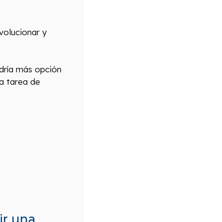
volucionar y
ndría más opción
la tarea de
ir una