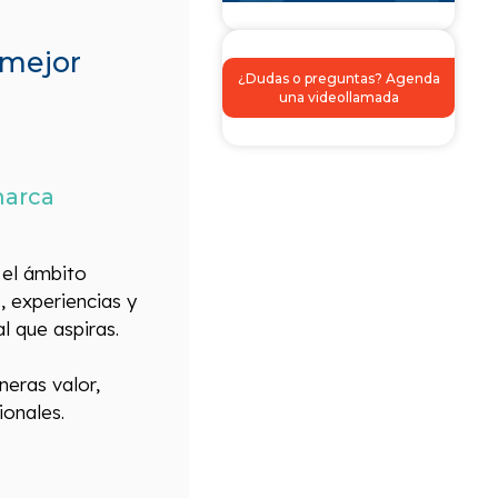
 mejor
¿Dudas o preguntas? Agenda
una videollamada
marca
 el ámbito
, experiencias y
l que aspiras.
neras valor,
ionales.