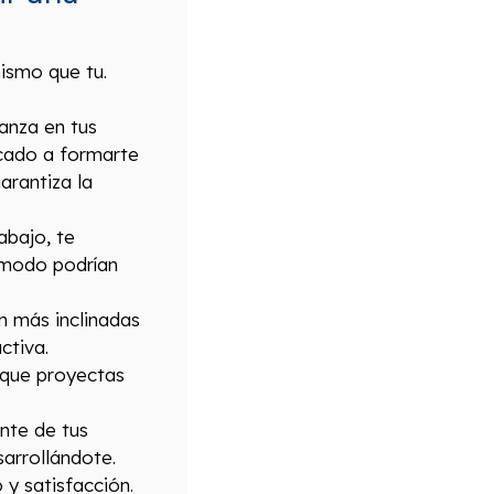
ismo que tu.
anza en tus
icado a formarte
arantiza la
abajo, te
o modo podrían
en más inclinadas
ctiva.
 que proyectas
nte de tus
sarrollándote.
 y satisfacción.