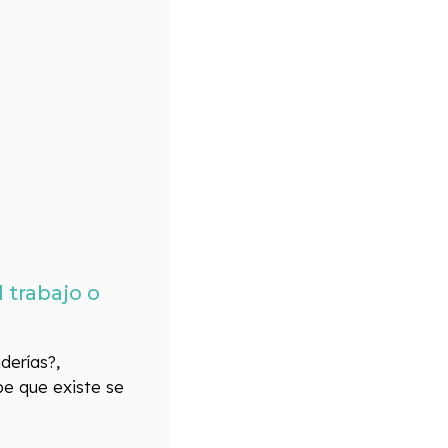
 trabajo o
derías?,
be que existe se