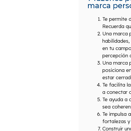
marca perso
Te permite d
Recuerda que
Una marca pe
habilidades
en tu campo,
percepción d
Una marca p
posiciona en
estar cerrad
Te facilita 
a conectar c
Te ayuda a c
sea coherent
Te impulsa 
fortalezas y
Construir un