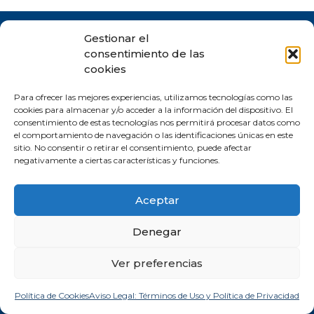
Contacto
Gestionar el
consentimiento de las
+34 620409757
cookies
+34 675146606
Para ofrecer las mejores experiencias, utilizamos tecnologías como las
info@milagrosruizbarroeta.com
cookies para almacenar y/o acceder a la información del dispositivo. El
consentimiento de estas tecnologías nos permitirá procesar datos como
España
el comportamiento de navegación o las identificaciones únicas en este
sitio. No consentir o retirar el consentimiento, puede afectar
negativamente a ciertas características y funciones.
Servicios
Experiencia y recursos
Aceptar
Estrategia de negocios
Te cuento más 🙋🏻‍♀️
Marketing y ventas
Recursos de estrategia
Denegar
empresarial
Formación
Proyectos de Consultoría
Ver preferencias
para Pymes con
Ruiz
Barroeta Consulting
Política de Cookies
Aviso Legal: Términos de Uso y Política de Privacidad