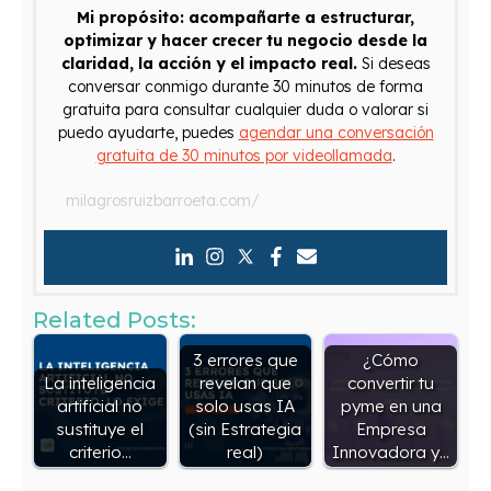
Mi propósito: acompañarte a estructurar,
optimizar y hacer crecer tu negocio desde la
claridad, la acción y el impacto real.
Si deseas
conversar conmigo durante 30 minutos de forma
gratuita para consultar cualquier duda o valorar si
puedo ayudarte, puedes
agendar una conversación
gratuita de 30 minutos por videollamada
.
milagrosruizbarroeta.com/
Related Posts:
3 errores que
¿Cómo
La inteligencia
revelan que
convertir tu
artificial no
solo usas IA
pyme en una
sustituye el
(sin Estrategia
Empresa
criterio…
real)
Innovadora y…