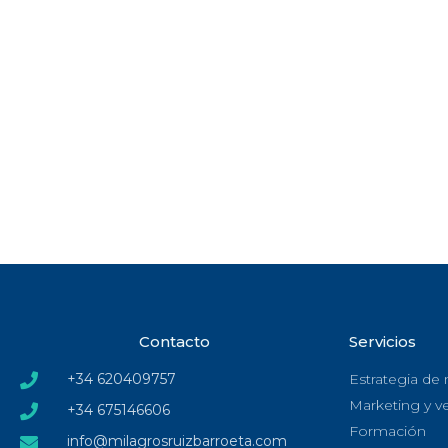
Contacto
Servicios
+34 620409757
Estrategia de
Marketing y v
+34 675146606
Formación
info@milagrosruizbarroeta.com