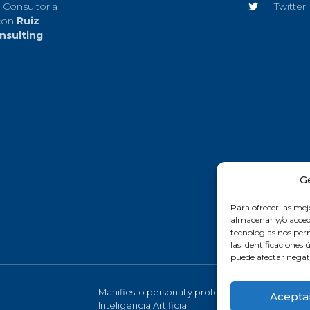
 Consultoría
Twitter
con
Ruiz
nsulting
G
Para ofrecer las mej
almacenar y/o accede
tecnologías nos pe
las identificaciones 
puede afectar negati
Manifiesto personal y profesional de la
Acepta
Inteligencia Artificial