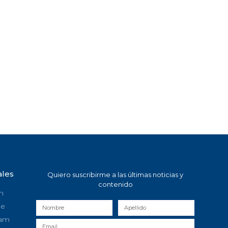
ales
Quiero suscribirme a las últimas noticias y
contenido
n
be
ram