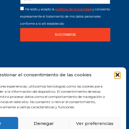
He leído y acepto la
política de privacidad
y consiento
expresamente el tratamiento de mis datos personales
conforme a lo allí establecido.
SUSCRIBIRSE
estionar el consentimiento de las cookies
ores experiencias, utilizamos tecnologías como las cookies para
r a la información del dispositivo. El consentimiento de estas
rmitirá procesar datos como el comportamiento de navegación o
únicas en este sitio. No consentir o retirar el consentimiento,
vamente a ciertas características y funciones.
r
Denegar
Ver preferencias
2019 © Todos los derechos reservados |