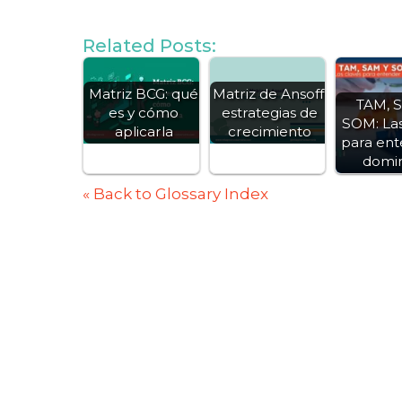
Related Posts:
Matriz BCG: qué
Matriz de Ansoff,
TAM, 
es y cómo
estrategias de
SOM: Las
aplicarla
crecimiento
para ent
domi
« Back to Glossary Index