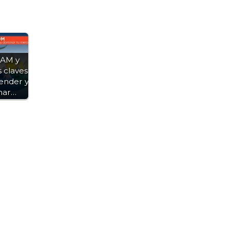
SAM y
 claves
ender y
nar…