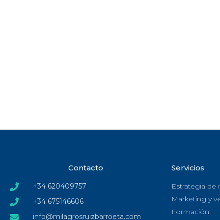
Contacto
Servicios
+34 620409757
Estrategia de
Marketing y v
+34 675146606
Formación
info@milagrosruizbarroeta.com