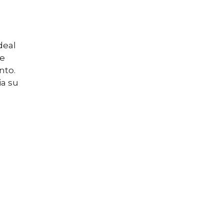
deal
se
nto.
ia su