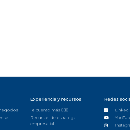
Experiencia y recursos
Redes soci
 negocios
Te cuento más 🙋🏻‍♀️
Linkedi
entas
Recursos de estrategia
YouTu
empresarial
Instag