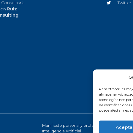
 Consultoría
Twitter
con
Ruiz
nsulting
G
Para ofrecer las mej
almacenar y/o accede
tecnologías nos pe
las identificaciones 
puede afectar negati
Manifiesto personal y profesional de la
Acepta
Inteligencia Artificial