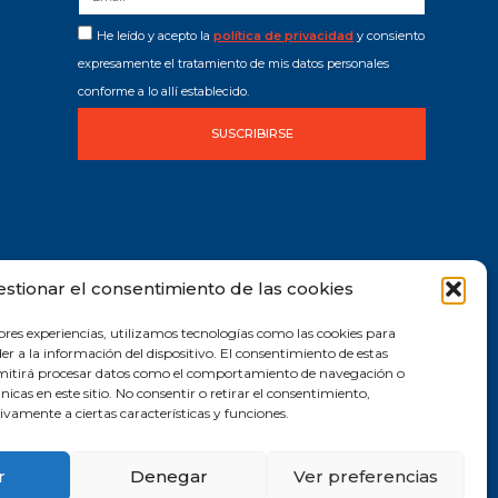
He leído y acepto la
política de privacidad
y consiento
expresamente el tratamiento de mis datos personales
conforme a lo allí establecido.
SUSCRIBIRSE
estionar el consentimiento de las cookies
ores experiencias, utilizamos tecnologías como las cookies para
r a la información del dispositivo. El consentimiento de estas
rmitirá procesar datos como el comportamiento de navegación o
únicas en este sitio. No consentir o retirar el consentimiento,
vamente a ciertas características y funciones.
r
Denegar
Ver preferencias
2019 © Todos los derechos reservados |