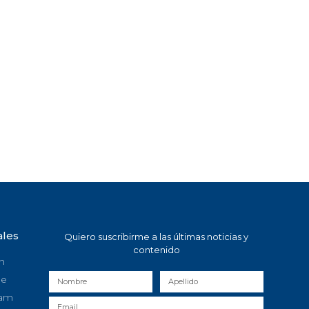
ales
Quiero suscribirme a las últimas noticias y
contenido
n
be
ram