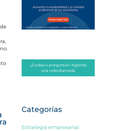
 de
ra,
no.
nto
¿Dudas o preguntas? Agenda
una videollamada
Categorías
a
ra
Estrategia empresarial