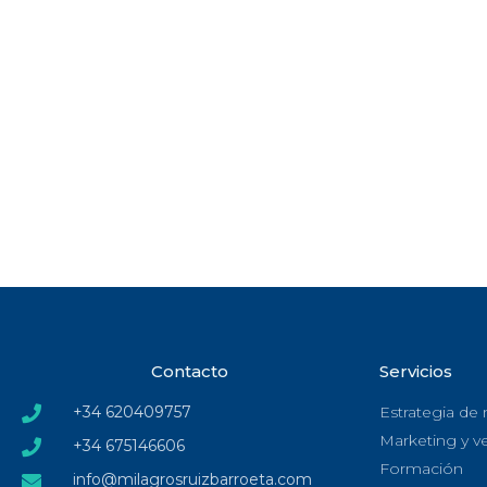
Contacto
Servicios
+34 620409757
Estrategia de
Marketing y v
+34 675146606
Formación
info@milagrosruizbarroeta.com