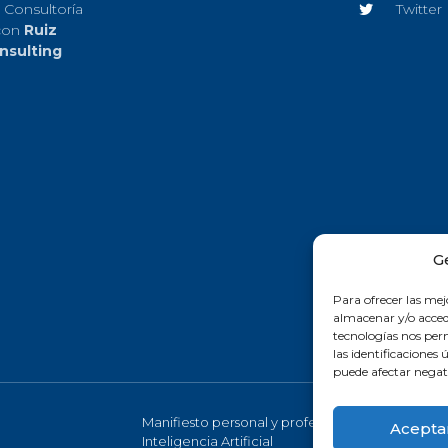
 Consultoría
Twitter
con
Ruiz
nsulting
G
Para ofrecer las mej
almacenar y/o accede
tecnologías nos pe
las identificaciones 
puede afectar negati
Manifiesto personal y profesional de la
Acepta
Inteligencia Artificial