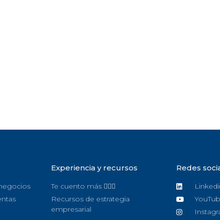
Experiencia y recursos
Redes soci
 negocios
Te cuento más 🙋🏻‍♀️
Linkedi
entas
Recursos de estrategia
YouTu
empresarial
Instag