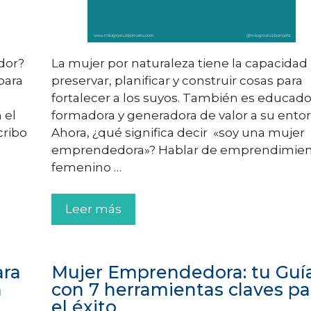
dor?
La mujer por naturaleza tiene la capacidad
para
preservar, planificar y construir cosas para
fortalecer a los suyos. También es educado
 el
formadora y generadora de valor a su entor
cribo
Ahora, ¿qué significa decir «soy una mujer
emprendedora»? Hablar de emprendimie
femenino …
Leer más
ara
Mujer Emprendedora: tu Guí
n
con 7 herramientas claves pa
el éxito