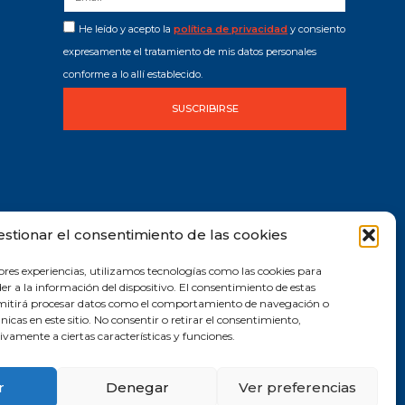
He leído y acepto la
política de privacidad
y consiento
expresamente el tratamiento de mis datos personales
conforme a lo allí establecido.
SUSCRIBIRSE
estionar el consentimiento de las cookies
ores experiencias, utilizamos tecnologías como las cookies para
r a la información del dispositivo. El consentimiento de estas
rmitirá procesar datos como el comportamiento de navegación o
únicas en este sitio. No consentir o retirar el consentimiento,
vamente a ciertas características y funciones.
r
Denegar
Ver preferencias
2019 © Todos los derechos reservados |