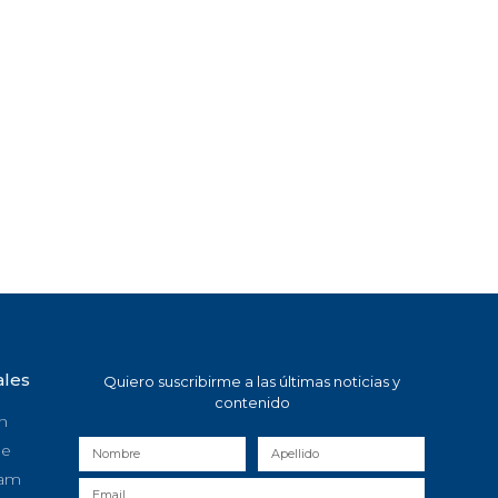
ales
Quiero suscribirme a las últimas noticias y
contenido
n
be
ram