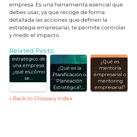
empresa. Es una herramienta esencial que
debes usar, ya que recoge de forma
detallada las acciones que definen la
estrategia empresarial, te permite controlar
y medir el impacto.
Related Posts:
Plan
estratégico de
¿Qué es
una empresa:
¿Qué es la
mentoría
¿qué es,cómo
Planificación o
empresarial o
se…
Planeación
mentoring
Estratégica?,…
empresarial?
« Back to Glossary Index