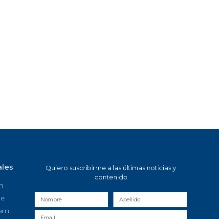
ales
Quiero suscribirme a las últimas noticias y
contenido
n
be
ram