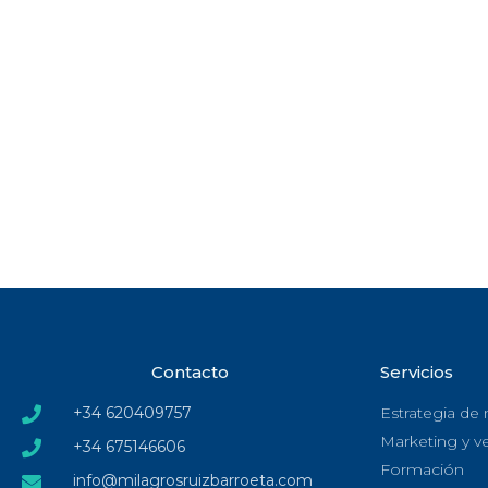
Contacto
Servicios
+34 620409757
Estrategia de
Marketing y v
+34 675146606
Formación
info@milagrosruizbarroeta.com