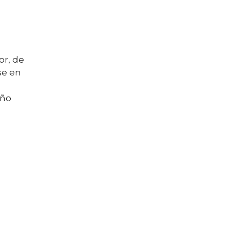
or, de
se en
a
ño