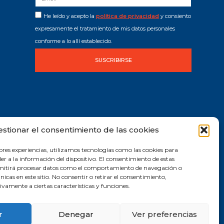
He leído y acepto la
política de privacidad
y consiento
expresamente el tratamiento de mis datos personales
conforme a lo allí establecido.
SUSCRIBIRSE
estionar el consentimiento de las cookies
ores experiencias, utilizamos tecnologías como las cookies para
r a la información del dispositivo. El consentimiento de estas
rmitirá procesar datos como el comportamiento de navegación o
únicas en este sitio. No consentir o retirar el consentimiento,
vamente a ciertas características y funciones.
r
Denegar
Ver preferencias
2019 © Todos los derechos reservados |