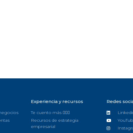
Experiencia y recursos
Redes soci
 negocios
Te cuento más 🙋🏻‍♀️
Linkedi
entas
Recursos de estrategia
YouTu
empresarial
Instag