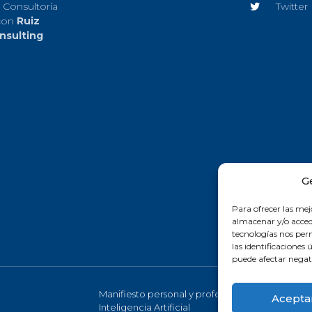
 Consultoría
Twitter
con
Ruiz
nsulting
G
Para ofrecer las mej
almacenar y/o accede
tecnologías nos pe
las identificaciones 
puede afectar negati
Manifiesto personal y profesional de la
Acepta
Inteligencia Artificial