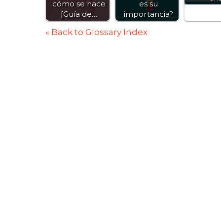
cómo se hace
es su
[Guía de…
importancia?
« Back to Glossary Index