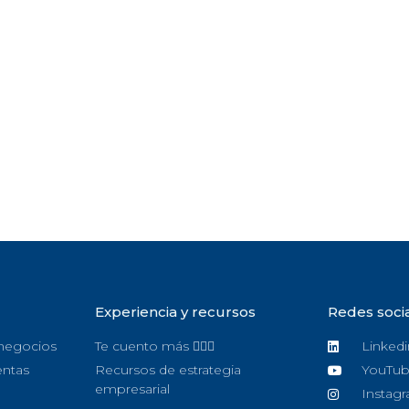
Experiencia y recursos
Redes soci
 negocios
Te cuento más 🙋🏻‍♀️
Linkedi
entas
Recursos de estrategia
YouTu
empresarial
Instag