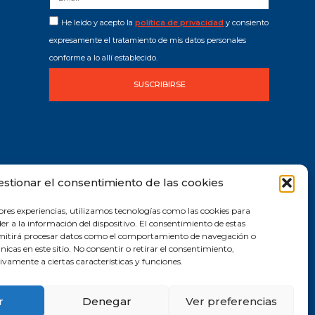
He leído y acepto la
política de privacidad
y consiento
expresamente el tratamiento de mis datos personales
conforme a lo allí establecido.
SUSCRIBIRSE
estionar el consentimiento de las cookies
ores experiencias, utilizamos tecnologías como las cookies para
r a la información del dispositivo. El consentimiento de estas
rmitirá procesar datos como el comportamiento de navegación o
únicas en este sitio. No consentir o retirar el consentimiento,
vamente a ciertas características y funciones.
r
Denegar
Ver preferencias
2019 © Todos los derechos reservados |