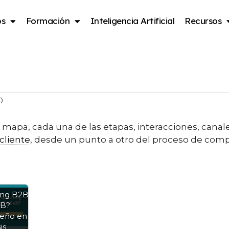
os
Formación
Inteligencia Artificial
Recursos
0
apa, cada una de las etapas, interacciones, canale
cliente
, desde un punto a otro del proceso de com
ing B2B
B?;
eño en
is