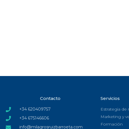
Contacto
Servicios
+34 620409757
Estrategia de
Marketing y v
+34 675146606
Formación
info@milagrosruizbarroeta.com