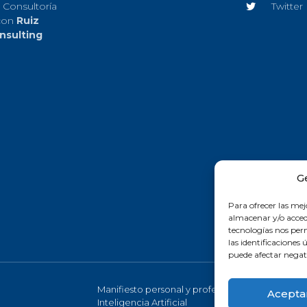
 Consultoría
Twitter
con
Ruiz
nsulting
G
Para ofrecer las mej
almacenar y/o accede
tecnologías nos pe
las identificaciones 
puede afectar negati
Manifiesto personal y profesional de la
Acepta
Inteligencia Artificial