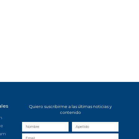
ales
Quiero suscribirme a las últimas noticias y
contenido
n
be
ram