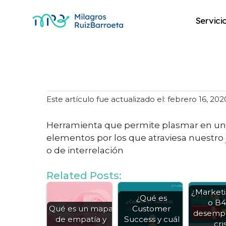
Servici
Mapa de clientes
Este artículo fue actualizado el: febrero 16, 202
Herramienta que permite plasmar en un m
elementos por los que atraviesa nuestro
o de interrelación
Related Posts:
¿Market
¿Qué es
o B4
Qué es un mapa
Customer
desemp
de empatía y
Success y cuál
cris