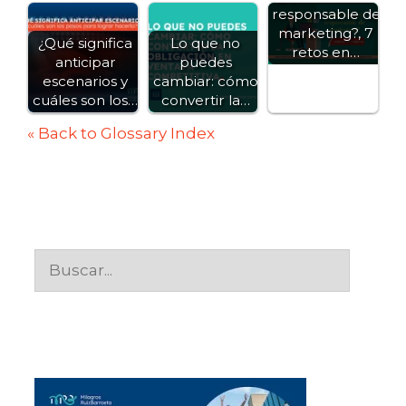
responsable de
marketing?, 7
¿Qué significa
Lo que no
retos en…
anticipar
puedes
escenarios y
cambiar: cómo
cuáles son los…
convertir la…
« Back to Glossary Index