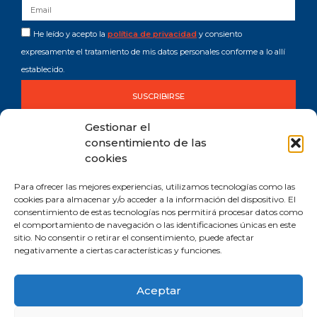
He leído y acepto la
política de privacidad
y consiento
expresamente el tratamiento de mis datos personales conforme a lo allí
establecido.
SUSCRIBIRSE
Gestionar el
consentimiento de las
cookies
Para ofrecer las mejores experiencias, utilizamos tecnologías como las
cookies para almacenar y/o acceder a la información del dispositivo. El
consentimiento de estas tecnologías nos permitirá procesar datos como
Comprometida con los Objetivos de Desarrollo Sostenible (ODS). Reduzco la
el comportamiento de navegación o las identificaciones únicas en este
huella de CO2 emitida por mis canales digitales.
sitio. No consentir o retirar el consentimiento, puede afectar
negativamente a ciertas características y funciones.
Aceptar
Aviso legal y privacidad
Política de cookies