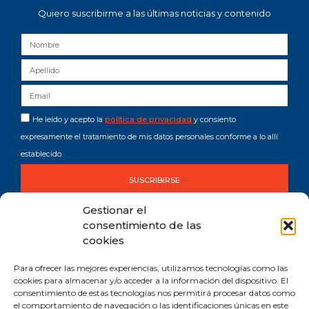
Quiero suscribirme a las últimas noticias y contenido
He leído y acepto la
política de privacidad
y consiento
expresamente el tratamiento de mis datos personales conforme a lo allí
establecido.
SUSCRIBIRSE
Gestionar el
consentimiento de las
cookies
Para ofrecer las mejores experiencias, utilizamos tecnologías como las
cookies para almacenar y/o acceder a la información del dispositivo. El
consentimiento de estas tecnologías nos permitirá procesar datos como
Comprometida con los Objetivos de Desarrollo Sostenible (ODS). Reduzco la
el comportamiento de navegación o las identificaciones únicas en este