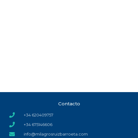
Contacto
+34 620409757
+34 675146606
info@milagrosruizbarroeta.com