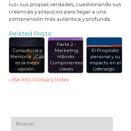
luz» sus propias verdades, cuestionando sus
creencias y prejuicios para llegar a una
comprensión más auténtica y profunda.
Related Posts:
Parte 2 -
Consultoría o
Marketing
El Propósito
Mentoría: ¿Cuál
Híbrido:
personal y su
es la mejor
Componentes
impacto en el
opción…
claves
Liderazgo…
« Back to Glossary Index