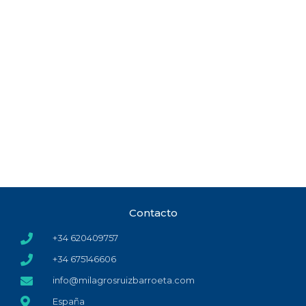
Contacto
+34 620409757
+34 675146606
info@milagrosruizbarroeta.com
España