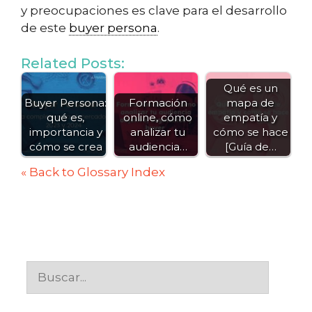
y preocupaciones es clave para el desarrollo
de este
buyer persona
.
Related Posts:
Qué es un
Buyer Persona:
Formación
mapa de
qué es,
online, cómo
empatía y
importancia y
analizar tu
cómo se hace
cómo se crea
audiencia…
[Guía de…
« Back to Glossary Index