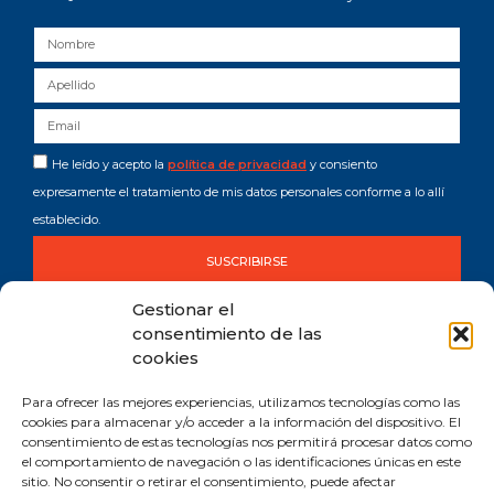
He leído y acepto la
política de privacidad
y consiento
expresamente el tratamiento de mis datos personales conforme a lo allí
establecido.
SUSCRIBIRSE
Gestionar el
consentimiento de las
cookies
Para ofrecer las mejores experiencias, utilizamos tecnologías como las
cookies para almacenar y/o acceder a la información del dispositivo. El
consentimiento de estas tecnologías nos permitirá procesar datos como
Comprometida con los Objetivos de Desarrollo Sostenible (ODS). Reduzco la
el comportamiento de navegación o las identificaciones únicas en este
huella de CO2 emitida por mis canales digitales.
sitio. No consentir o retirar el consentimiento, puede afectar