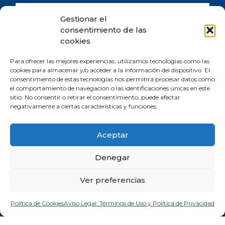
Gestionar el
consentimiento de las
cookies
Para ofrecer las mejores experiencias, utilizamos tecnologías como las
He leído y acepto la
política de privacidad
y consiento
cookies para almacenar y/o acceder a la información del dispositivo. El
expresamente el tratamiento de mis datos personales conforme a lo allí
consentimiento de estas tecnologías nos permitirá procesar datos como
el comportamiento de navegación o las identificaciones únicas en este
establecido.
sitio. No consentir o retirar el consentimiento, puede afectar
negativamente a ciertas características y funciones.
SUSCRIBIRSE
Aceptar
Denegar
Ver preferencias
Comprometida con los Objetivos de Desarrollo Sostenible (ODS). Reduzco la
Política de Cookies
Aviso Legal: Términos de Uso y Política de Privacidad
huella de CO2 emitida por mis canales digitales.