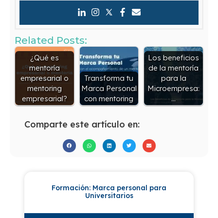
Related Posts:
¿Qué es
Los beneficios
mentoría
de la mentoría
empresarial o
Transforma tu
para la
mentoring
Marca Personal
Microempresa:
empresarial?
con mentoring
…
Comparte este artículo en:
Formación: Marca personal para
Universitarios